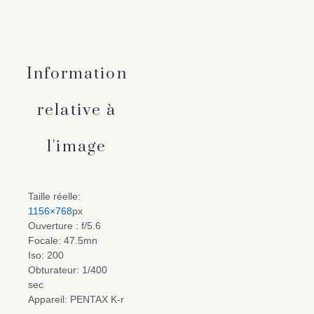
Information
relative à
l'image
Taille réelle:
1156×768
px
Ouverture : f/5.6
Focale: 47.5mn
Iso: 200
Obturateur: 1/400
sec
Appareil: PENTAX K-r