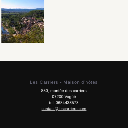
Les Carriers - Maison d'hôtes
850, montée des carriers
07200 Vogüé
tel: 0684433573
contact@lescarriers.com