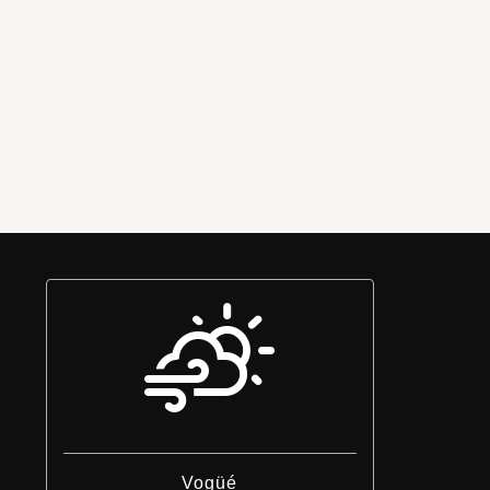
Vogüé