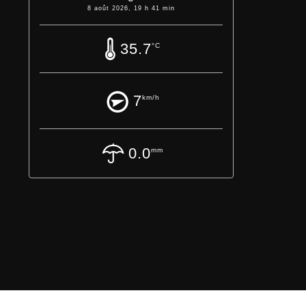
8 août 2026, 19 h 41 min
35.7
°C
7
km/h
0.0
mm