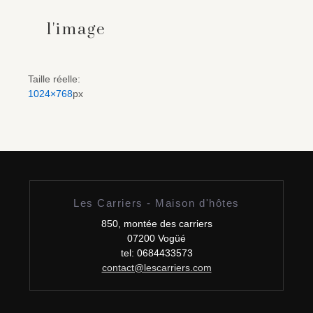
l'image
Taille réelle:
1024×768
px
Les Carriers - Maison d'hôtes
850, montée des carriers
07200 Vogüé
tel: 0684433573
contact@lescarriers.com