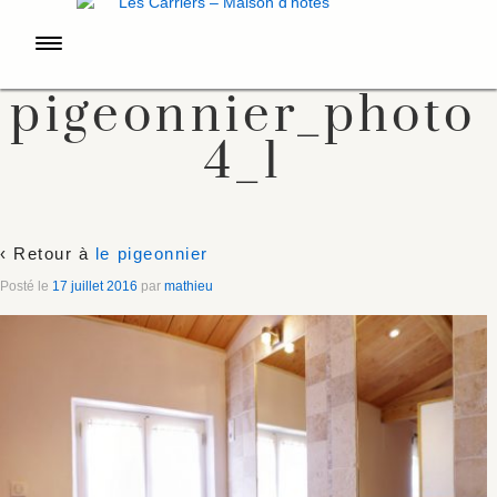
pigeonnier_photo
4_1
‹ Retour à
le pigeonnier
Posté le
17 juillet 2016
par
mathieu