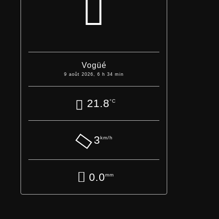
Vogüé
9 août 2026, 6 h 34 min
21.8
°C
3
km/h
0.0
mm