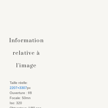
Information
relative à
l'image
Taille réelle:
2207×3307
px
Ouverture : f/8
Focale: 50mn
Iso: 320
Obturateur: 1/80 sec