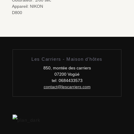
Appareil: NIKON
D800
Les Carriers - Maison d'hôtes
850, montée des carriers
07200 Vogüé
tel: 0684433573
contact@lescarriers.com